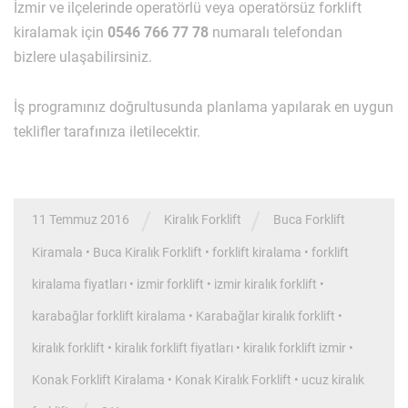
İzmir ve ilçelerinde operatörlü veya operatörsüz forklift
kiralamak için
0546 766 77 78
numaralı telefondan
bizlere ulaşabilirsiniz.
İş programınız doğrultusunda planlama yapılarak en uygun
teklifler tarafınıza iletilecektir.
/
/
11 Temmuz 2016
Kiralık Forklift
Buca Forklift
Kiramala
•
Buca Kiralık Forklift
•
forklift kiralama
•
forklift
kiralama fiyatları
•
izmir forklift
•
izmir kiralık forklift
•
karabağlar forklift kiralama
•
Karabağlar kiralık forklift
•
kiralık forklift
•
kiralık forklift fiyatları
•
kiralık forklift izmir
•
Konak Forklift Kiralama
•
Konak Kiralık Forklift
•
ucuz kiralık