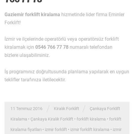
Gaziemir forklift kiralama
hizmetinde lider firma Eminler
Forklift!
İzmir ve ilçelerinde operatörlü veya operatörsüz forklift
kiralamak için
0546 766 77 78
numaralı telefondan
bizlere ulaşabilirsiniz.
İş programınız doğrultusunda planlama yapılarak en uygun
teklifler tarafınıza iletilecektir.
/
/
11 Temmuz 2016
Kiralık Forklift
Çankaya Forklift
Kiralama
•
Çankaya Kiralık Forklift
•
forklift kiralama
•
forklift
kiralama fiyatları
•
izmir forklift
•
izmir forklift kiralama
•
izmir