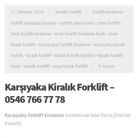
/
/
11 Temmuz 2016
Kiralık Forklift
forklift kiralama
•
forklift kiralama fiyatları
•
forklift saat ücreti
•
izmir forklift
•
izmir forklift kiralama
•
izmir forklift kiralama fiyatı
•
izmir
kiralık forklift
•
Karşıyaka Forklift Kiralama
•
Karşıyaka kiralık
forklift
•
kiralık forklift
•
kiralık forklift fiyatları
•
kiralık forklift
/
izmir
•
saatlik forklift
•
ucuz kiralık forklift
0 Yorum
Karşıyaka Kiralık Forklift –
0546 766 77 78
Karşıyaka forklift kiralama
hizmetinde lider firma Eminler
Forklift!