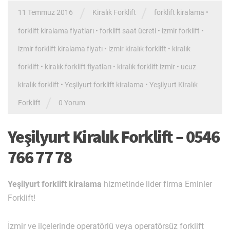
/
/
11 Temmuz 2016
Kiralık Forklift
forklift kiralama
•
forklift kiralama fiyatları
•
forklift saat ücreti
•
izmir forklift
•
izmir forklift kiralama fiyatı
•
izmir kiralık forklift
•
kiralık
forklift
•
kiralık forklift fiyatları
•
kiralık forklift izmir
•
ucuz
kiralık forklift
•
Yeşilyurt forklift kiralama
•
Yeşilyurt Kiralık
/
Forklift
0 Yorum
Yeşilyurt Kiralık Forklift – 0546
766 77 78
Yeşilyurt forklift kiralama
hizmetinde lider firma Eminler
Forklift!
İzmir ve ilçelerinde operatörlü veya operatörsüz forklift