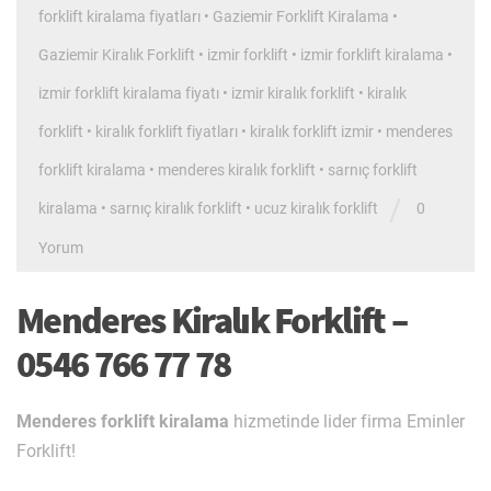
forklift kiralama fiyatları
•
Gaziemir Forklift Kiralama
•
Gaziemir Kiralık Forklift
•
izmir forklift
•
izmir forklift kiralama
•
izmir forklift kiralama fiyatı
•
izmir kiralık forklift
•
kiralık
forklift
•
kiralık forklift fiyatları
•
kiralık forklift izmir
•
menderes
forklift kiralama
•
menderes kiralık forklift
•
sarnıç forklift
/
kiralama
•
sarnıç kiralık forklift
•
ucuz kiralık forklift
0
Yorum
Menderes Kiralık Forklift –
0546 766 77 78
Menderes forklift kiralama
hizmetinde lider firma Eminler
Forklift!