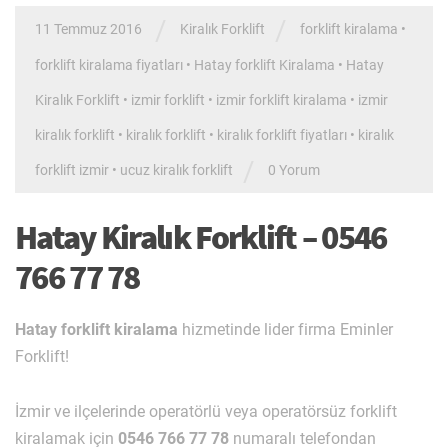
/
/
11 Temmuz 2016
Kiralık Forklift
forklift kiralama
•
forklift kiralama fiyatları
•
Hatay forklift Kiralama
•
Hatay
Kiralık Forklift
•
izmir forklift
•
izmir forklift kiralama
•
izmir
kiralık forklift
•
kiralık forklift
•
kiralık forklift fiyatları
•
kiralık
/
forklift izmir
•
ucuz kiralık forklift
0 Yorum
Hatay Kiralık Forklift – 0546
766 77 78
Hatay forklift kiralama
hizmetinde lider firma Eminler
Forklift!
İzmir ve ilçelerinde operatörlü veya operatörsüz forklift
kiralamak için
0546 766 77 78
numaralı telefondan