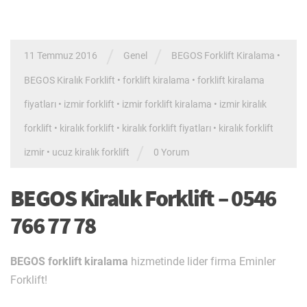
/
/
11 Temmuz 2016
Genel
BEGOS Forklift Kiralama
•
BEGOS Kiralık Forklift
•
forklift kiralama
•
forklift kiralama
fiyatları
•
izmir forklift
•
izmir forklift kiralama
•
izmir kiralık
forklift
•
kiralık forklift
•
kiralık forklift fiyatları
•
kiralık forklift
/
izmir
•
ucuz kiralık forklift
0 Yorum
BEGOS Kiralık Forklift – 0546
766 77 78
BEGOS forklift kiralama
hizmetinde lider firma Eminler
Forklift!