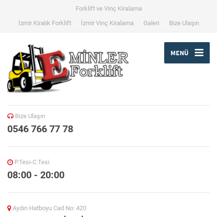
Forklift ve Vinç Kiralama
İzmir Kiralık Forklift
İzmir Vinç Kiralama
Galeri
Bize Ulaşın
MENÜ
Bize Ulaşın
0546 766 77 78
P.Tesi-C.Tesi
08:00 - 20:00
Aydın Hatboyu Cad No: 420