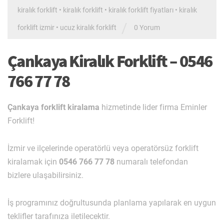
kiralık forklift
•
kiralık forklift
•
kiralık forklift fiyatları
•
kiralık
/
forklift izmir
•
ucuz kiralık forklift
0 Yorum
Çankaya Kiralık Forklift – 0546
766 77 78
Çankaya forklift kiralama
hizmetinde lider firma Eminler
Forklift!
İzmir ve ilçelerinde operatörlü veya operatörsüz forklift
kiralamak için
0546 766 77 78
numaralı telefondan
bizlere ulaşabilirsiniz.
İş programınız doğrultusunda planlama yapılarak en uygun
teklifler tarafınıza iletilecektir.