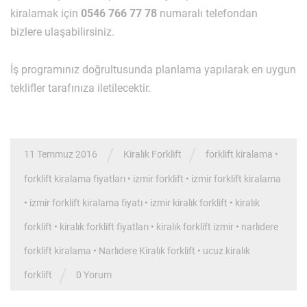
kiralamak için
0546 766 77 78
numaralı telefondan
bizlere ulaşabilirsiniz.
İş programınız doğrultusunda planlama yapılarak en uygun
teklifler tarafınıza iletilecektir.
/
/
11 Temmuz 2016
Kiralık Forklift
forklift kiralama
•
forklift kiralama fiyatları
•
izmir forklift
•
izmir forklift kiralama
•
izmir forklift kiralama fiyatı
•
izmir kiralık forklift
•
kiralık
forklift
•
kiralık forklift fiyatları
•
kiralık forklift izmir
•
narlıdere
forklift kiralama
•
Narlıdere Kiralık forklift
•
ucuz kiralık
/
forklift
0 Yorum