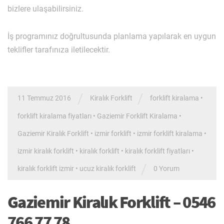
bizlere ulaşabilirsiniz.
İş programınız doğrultusunda planlama yapılarak en uygun
teklifler tarafınıza iletilecektir.
/
/
11 Temmuz 2016
Kiralık Forklift
forklift kiralama
•
forklift kiralama fiyatları
•
Gaziemir Forklift Kiralama
•
Gaziemir Kiralık Forklift
•
izmir forklift
•
izmir forklift kiralama
•
izmir kiralık forklift
•
kiralık forklift
•
kiralık forklift fiyatları
•
/
kiralık forklift izmir
•
ucuz kiralık forklift
0 Yorum
Gaziemir Kiralık Forklift – 0546
766 77 78