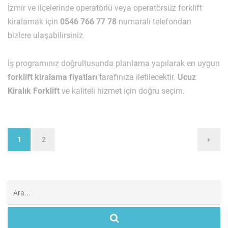
İzmir ve ilçelerinde operatörlü veya operatörsüz forklift
kiralamak için
0546 766 77 78
numaralı telefondan
bizlere ulaşabilirsiniz.
İş programınız doğrultusunda planlama yapılarak en uygun
forklift kiralama fiyatları
tarafınıza iletilecektir.
Ucuz
Kiralık Forklift
ve kaliteli hizmet için doğru seçim.
1
2
Yazı
dolaşımı
Şunu
ara: