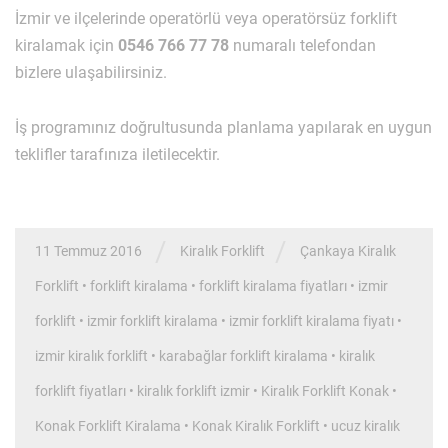
İzmir ve ilçelerinde operatörlü veya operatörsüz forklift
kiralamak için
0546 766 77 78
numaralı telefondan
bizlere ulaşabilirsiniz.
İş programınız doğrultusunda planlama yapılarak en uygun
teklifler tarafınıza iletilecektir.
/
/
11 Temmuz 2016
Kiralık Forklift
Çankaya Kiralık
Forklift
•
forklift kiralama
•
forklift kiralama fiyatları
•
izmir
forklift
•
izmir forklift kiralama
•
izmir forklift kiralama fiyatı
•
izmir kiralık forklift
•
karabağlar forklift kiralama
•
kiralık
forklift fiyatları
•
kiralık forklift izmir
•
Kiralık Forklift Konak
•
Konak Forklift Kiralama
•
Konak Kiralık Forklift
•
ucuz kiralık