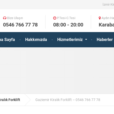
İzmir Kir
Bize Ulaşın
P.Tesi-C.Tesi
Aydın Ha
0546 766 77 78
08:00 - 20:00
Karaba
na Sayfa
Hakkımızda
Hizmetlerimiz
Haberler
iralık Forklift
Gaziemir Kiralık Forklift – 0546 766 77 78