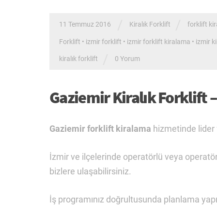
/
/
11 Temmuz 2016
Kiralık Forklift
forklift k
Forklift
•
izmir forklift
•
izmir forklift kiralama
•
izmir ki
/
kiralık forklift
0 Yorum
Gaziemir Kiralık Forklift 
Gaziemir forklift kiralama
hizmetinde lider 
İzmir ve ilçelerinde operatörlü veya operatör
bizlere ulaşabilirsiniz.
İş programınız doğrultusunda planlama yapılar