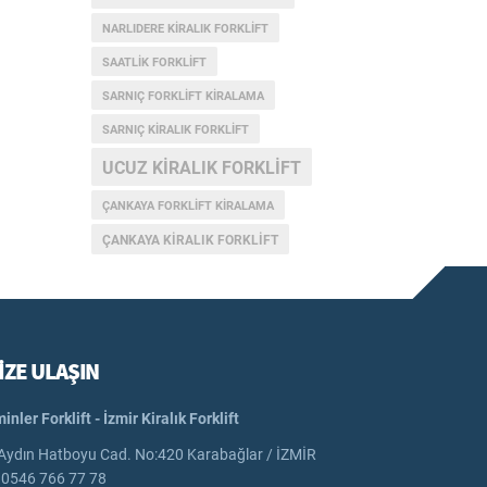
NARLIDERE KIRALIK FORKLIFT
SAATLIK FORKLIFT
SARNIÇ FORKLIFT KIRALAMA
SARNIÇ KIRALIK FORKLIFT
UCUZ KIRALIK FORKLIFT
ÇANKAYA FORKLIFT KIRALAMA
ÇANKAYA KIRALIK FORKLIFT
İZE ULAŞIN
inler Forklift - İzmir Kiralık Forklift
Aydın Hatboyu Cad. No:420 Karabağlar / İZMİR
0546 766 77 78