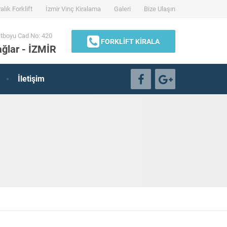
alık Forklift
İzmir Vinç Kiralama
Galeri
Bize Ulaşın
tboyu Cad No: 420
FORKLİFT KİRALA
ğlar - İZMİR
İletişim