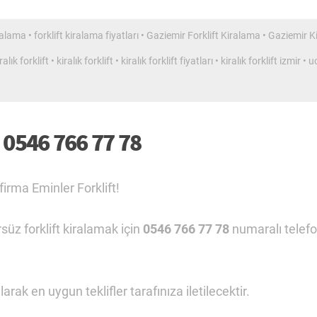
iralama
•
forklift kiralama fiyatları
•
Gaziemir Forklift Kiralama
•
Gaziemir Ki
ralık forklift
•
kiralık forklift
•
kiralık forklift fiyatları
•
kiralık forklift izmir
•
u
– 0546 766 77 78
firma Eminler Forklift!
süz forklift kiralamak için
0546 766 77 78
numaralı telef
ak en uygun teklifler tarafınıza iletilecektir.