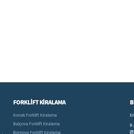
FORKLİFT KİRALAMA
B
Konak Forklift Kiralama
Em
Balçova Forklift Kiralama
Bornova Forklift Kiralama