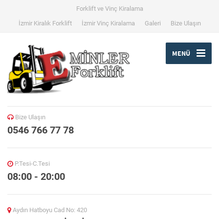
Forklift ve Vinç Kiralama
İzmir Kiralık Forklift
İzmir Vinç Kiralama
Galeri
Bize Ulaşın
MENÜ
Bize Ulaşın
0546 766 77 78
P.Tesi-C.Tesi
08:00 - 20:00
Aydın Hatboyu Cad No: 420