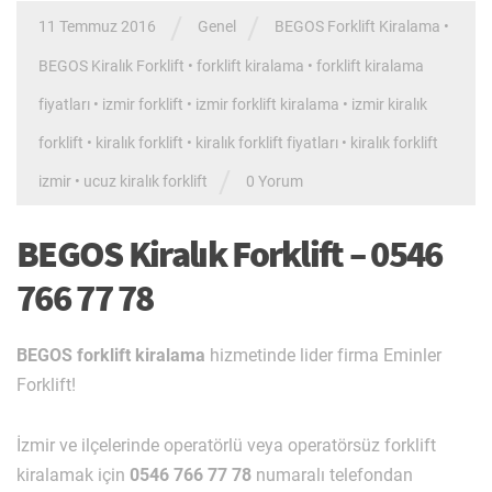
/
/
11 Temmuz 2016
Genel
BEGOS Forklift Kiralama
•
BEGOS Kiralık Forklift
•
forklift kiralama
•
forklift kiralama
fiyatları
•
izmir forklift
•
izmir forklift kiralama
•
izmir kiralık
forklift
•
kiralık forklift
•
kiralık forklift fiyatları
•
kiralık forklift
/
izmir
•
ucuz kiralık forklift
0 Yorum
BEGOS Kiralık Forklift – 0546
766 77 78
BEGOS forklift kiralama
hizmetinde lider firma Eminler
Forklift!
İzmir ve ilçelerinde operatörlü veya operatörsüz forklift
kiralamak için
0546 766 77 78
numaralı telefondan